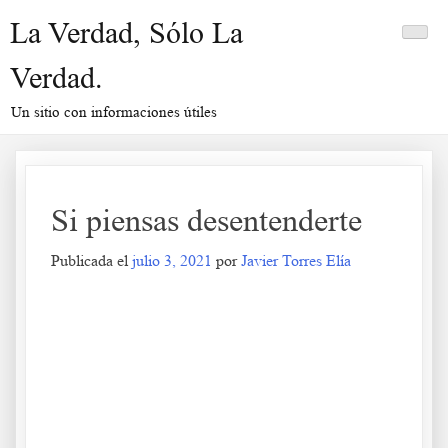
Saltar
La Verdad, Sólo La
al
contenido
Verdad.
Un sitio con informaciones útiles
Si piensas desentenderte
Publicada el
julio 3, 2021
por
Javier Torres Elía
Si piensas desentenderte
.
.