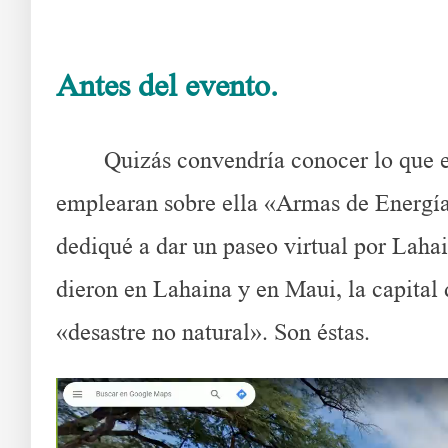
Antes del evento.
Hawai y lo que le puede pasar a 
Quizás convendría conocer lo que era
emplearan sobre ella «Armas de Energí
dediqué a dar un paseo virtual por Laha
dieron en Lahaina y en Maui, la capital 
«desastre no natural». Son éstas.
Reproductor
de
vídeo