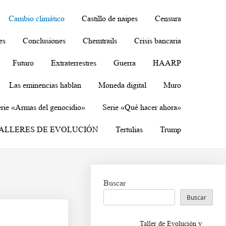
Cambio climático
Castillo de naipes
Censura
es
Conclusiones
Chemtrails
Crisis bancaria
Futuro
Extraterrestres
Guerra
HAARP
Las eminencias hablan
Moneda digital
Muro
rie «Armas del genocidio»
Serie «Qué hacer ahora»
ALLERES DE EVOLUCIÓN
Tertulias
Trump
Buscar
Buscar
Taller de Evolución y