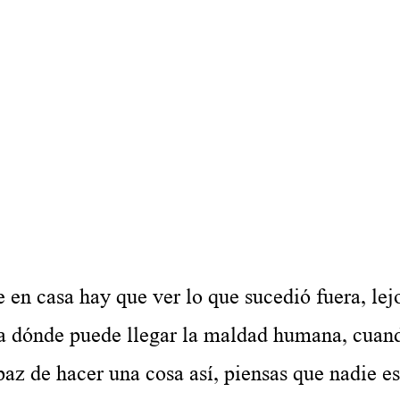
Sobre el horror de Maui en Hawai
.
.
.
casa hay que ver lo que sucedió fuera, lejo
ta dónde puede llegar la maldad humana, cuand
az de hacer una cosa así, piensas que nadie e