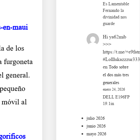
Es Lamentable
Fernando la
divinidad nos
guarde
s-en-maui
Hi ya62mib
>>>
a de los
https://t.me/+e9fat
#Lolllukazzzur33
a furgoneta
en
Todo sobre
l general.
el dos más tres
generales
 pequeño
enero 24, 2026
DELL E196FP
a móvil al
19.1in
julio 2026
junio 2026
mayo 2026
gorificos