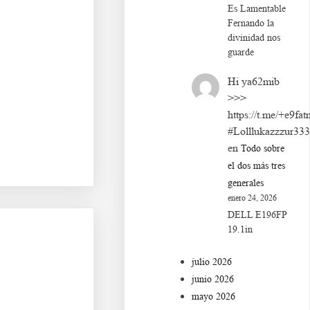
Es Lamentable
Ba s df g h j k lñ. Ca s
Fernando la
divinidad nos
guarde
Hi ya62mib
>>>
Ca s df g h j k lñ. Da
https://t.me/+e9fat
#Lolllukazzzur33
en
Todo sobre
el dos más tres
generales
enero 24, 2026
DELL E196FP
19.1in
julio 2026
junio 2026
mayo 2026