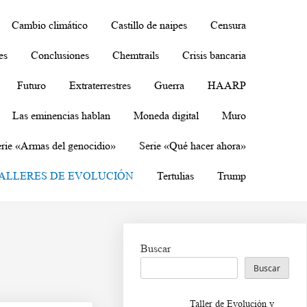
Cambio climático
Castillo de naipes
Censura
es
Conclusiones
Chemtrails
Crisis bancaria
Futuro
Extraterrestres
Guerra
HAARP
Las eminencias hablan
Moneda digital
Muro
rie «Armas del genocidio»
Serie «Qué hacer ahora»
ALLERES DE EVOLUCIÓN
Tertulias
Trump
Buscar
Buscar
Taller de Evolución y