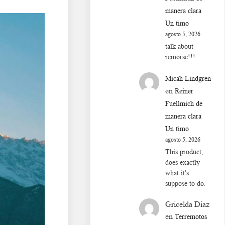
manera clara
Un timo
agosto 5, 2026
talk about
remorse!!!
Micah Lindgren
en
Reiner
Fuellmich de
manera clara
Un timo
agosto 5, 2026
This product,
does exactly
what it's
suppose to do.
Gricelda Diaz
en
Terremotos