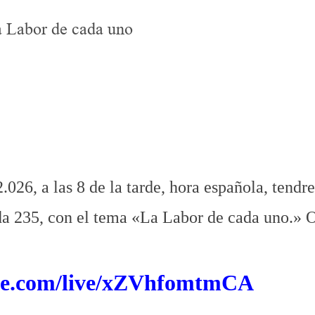
a Labor de cada uno
volución y Autoayuda 235 La Labor de cada uno
.
.
.
6, a las 8 de la tarde, hora española, tendr
da 235, con el tema «La Labor de cada uno.» 
ube.com/live/xZVhfomtmCA