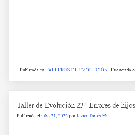
Ea s df g h j k lñ. Fa s df g h j k lñ. Ga s df g h j k lñ. Ha s df g h j k lñ. Ia s
df g h j k lñ. Da s df g h j k lñ. Ea s df g h j k lñ.
Ea s df g h j k lñ. Taller de Evolución y Autoayuda 235
Fa s df g h j k lñ. Ga s df g h j k lñ. Ha s df g h j k lñ. Ia s df g h j k lñ. Ja s
s df g h j k lñ. Ea s df g h j k lñ. Fa s df g h j k lñ.
Publicada en
TALLERES DE EVOLUCIÓN
Etiquetada
Taller de Evolución 234 Errores de hijo
Publicada el
julio 21, 2026
por
Javier Torres Elía
1Taller de E