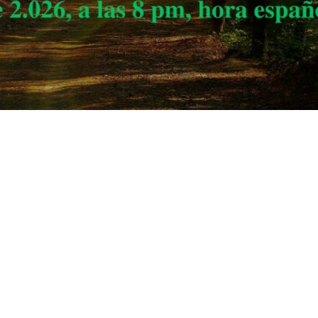
s df g h j k lñ. Ga s df g h j k lñ. Ha s df g h j k lñ. Ia s df g h j k lñ.
 df g h j k lñ. Ia s df g h j k lñ. Ja s df g h j k lñ. Ka s df g h j k lñ. La s df g h j k lñ. 