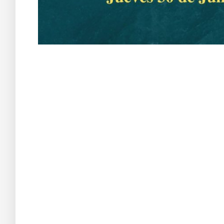
1Aa s df g h j k lñ Taller de Evolución y Autoayuda 235
Ba s df g h j k lñ. Ca s df g h j k lñ. Da s df g h j k lñ. Ea s df g h j k lñ. Fa 
Ca s df g h j k lñ. Taller de Evolución y Autoayuda 235
Da s df g h j k lñ. Ea s df g h j k lñ. Fa s df g h j k lñ. Ga s df g h j k lñ. Ha s
df g h j k lñ. Ca s df g h j k lñ. Da s df g h j k lñ.
Da s df g h j k lñ. Taller de Evolución y Autoayuda 235