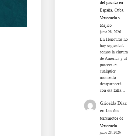
del pasado en
España, Cuba,
Venezuela y
Méjico
junio 28, 2026
En Honduras no
hay seguridad
somos la cintura
de América y al
parecer en
cualquier
momento
desaparecerá
con esa falla…
Gricelda Diaz
Aa s df g h j k lñ. Ba s
en
Los dos
terremotos de
Venezuela
junio 28, 2026