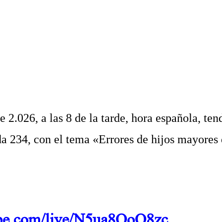
cada
.
uno
.
.
26, a las 8 de la tarde, hora española, ten
a 234, con el tema «Errores de hijos mayores
.
ube.com/live/N5ua8OoO8zc