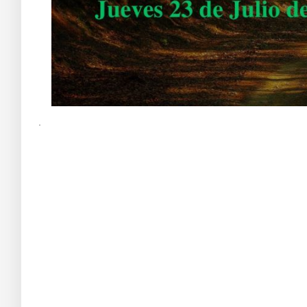
.
Aa s df g h j k lñ
Taller de Evolución y Autoayuda 234
Ba s df g h j k lñ. Ca s df g h j k lñ. Da s df g h j k lñ. Ea s df g h j k lñ. Fa 
Ca s df g h j k lñ.
Taller de Evolución y Autoayuda 234
Da s df g h j k lñ. Ea s df g h j k lñ. Fa s df g h j k lñ. Ga s df g h j k lñ. Ha s
df g h j k lñ. Ca s df g h j k lñ. Da s df g h j k lñ.