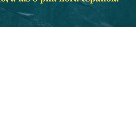
.
s df g h j k lñ. Ga s df g h j k lñ. Ha s df g h j k lñ. Ia s df g h j k lñ.
 df g h j k lñ. Ia s df g h j k lñ. Ja s df g h j k lñ. Ka s df g h j k lñ. La s df g h j k lñ. 