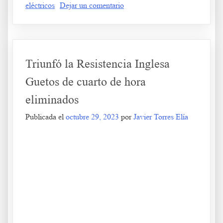
en
eléctricos
Dejar un comentario
Situación
actual
a
6
Triunfó la Resistencia Inglesa
5
2024
Guetos de cuarto de hora
eliminados
Publicada el
octubre 29, 2023
por
Javier Torres Elía
Triunfó la Resistencia Inglesa Guetos de cuarto de hora eliminados
.
.