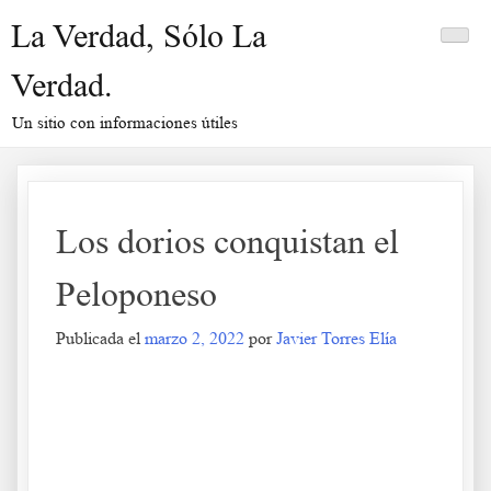
Saltar
La Verdad, Sólo La
al
contenido
Verdad.
Un sitio con informaciones útiles
Los dorios conquistan el
Peloponeso
Publicada el
marzo 2, 2022
por
Javier Torres Elía
Los dorios conquistan el Peloponeso
.