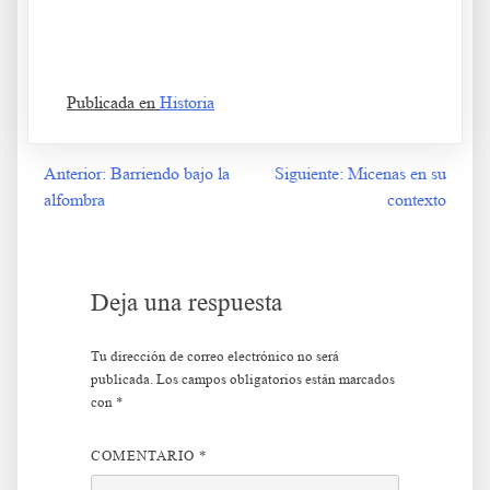
g h j k lñ. Ba s df g h j k lñ. Ca s df g h j k lñ. Da s df g h j k lñ.
Ea s df g h j k lñ. Fa s df g h j k lñ.
Publicada en
Historia
Anterior:
Barriendo bajo la
Siguiente:
Micenas en su
Navegación
alfombra
contexto
de
entradas
Deja una respuesta
Tu dirección de correo electrónico no será
publicada.
Los campos obligatorios están marcados
con
*
COMENTARIO
*