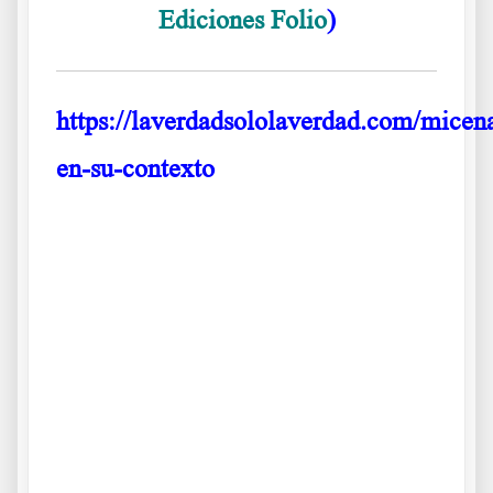
Ediciones Folio
)
https://laverdadsololaverdad.com/micen
en-su-contexto
.
Aa s df g h j k lñ
Los dorios conquistan el Peloponeso
Ba s df g h j k lñ. Ca s df g h j k lñ. Da s df g h j k lñ. Ea s df g h j
k lñ. Fa s df g h j k lñ. Ga s df g h j k lñ. Ha s df g h j k lñ. Ia s df
g h j k lñ.
Ca s df g h j k lñ. Los dorios conquistan el Peloponeso