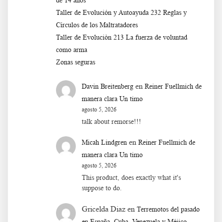
de 14 años
Taller de Evolución y Autoayuda 232 Reglas y
Círculos de los Maltratadores
Taller de Evoluciòn 213 La fuerza de voluntad
como arma
Zonas seguras
en
Davin Breitenberg
Reiner Fuellmich de
manera clara Un timo
agosto 5, 2026
talk about remorse!!!
en
Micah Lindgren
Reiner Fuellmich de
manera clara Un timo
agosto 5, 2026
This product, does exactly what it's
suppose to do.
Gricelda Diaz
en
Terremotos del pasado
en España, Cuba, Venezuela y Méjico