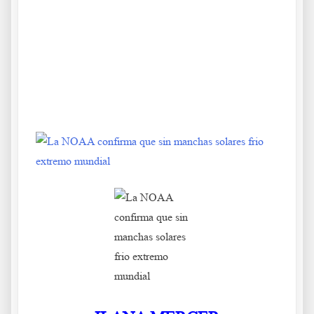
.
.
.