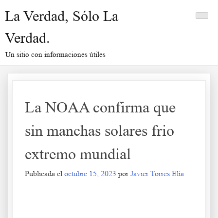
Saltar
La Verdad, Sólo La
al
contenido
Verdad.
Un sitio con informaciones útiles
La NOAA confirma que
sin manchas solares frio
extremo mundial
Publicada el
octubre 15, 2023
por
Javier Torres Elía
La NOAA confirma que sin manchas solares frio extremo
mundial