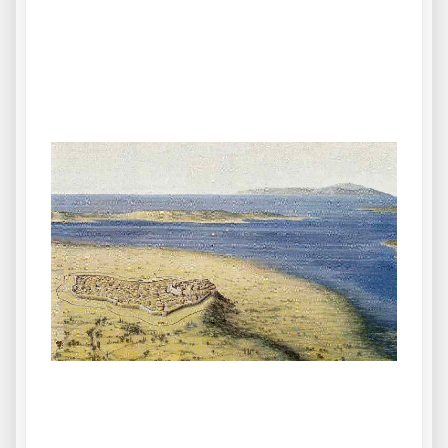
.
.
.