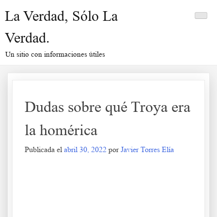
Saltar
La Verdad, Sólo La
al
contenido
Verdad.
Un sitio con informaciones útiles
Dudas sobre qué Troya era
la homérica
Publicada el
abril 30, 2022
por
Javier Torres Elía
Dudas sobre qué Troya era la homérica
.