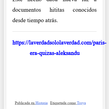
documentos hititas conocidos
desde tiempo atrás.
https://laverdadsololaverdad.com/paris-
era-quizas-aleksandu
.
Dudas sobre qué Troya era la homérica Dudas sobre qué Troya
era la homérica
Publicada en
Historia
Etiquetada como
Troya