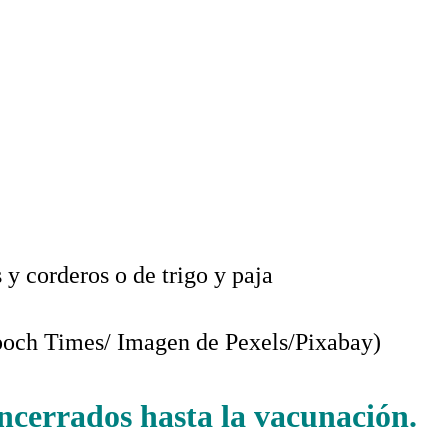
e Lobos y corderos o de trigo y paja
.
.
.
Epoch Times/ Imagen de Pexels/Pixabay)
ncerrados hasta la vacunación.
De L