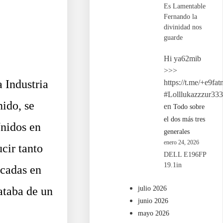
Es Lamentable
Fernando la
divinidad nos
guarde
Hi ya62mib
>>>
 Industria
https://t.me/+e9fat
#Lolllukazzzur33
ido, se
en
Todo sobre
el dos más tres
Unidos en
generales
enero 24, 2026
cir tanto
DELL E196FP
19.1in
écadas en
julio 2026
ataba de un
junio 2026
mayo 2026