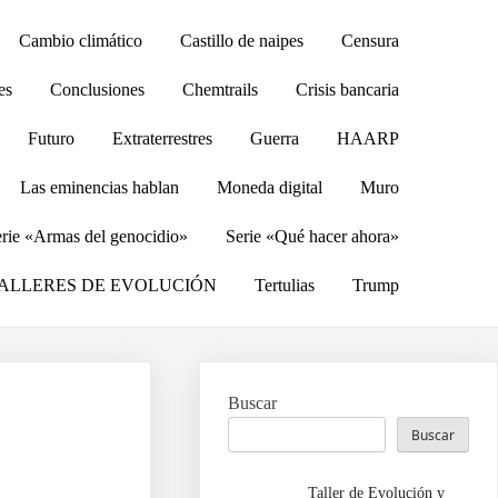
Cambio climático
Castillo de naipes
Censura
es
Conclusiones
Chemtrails
Crisis bancaria
Futuro
Extraterrestres
Guerra
HAARP
Las eminencias hablan
Moneda digital
Muro
rie «Armas del genocidio»
Serie «Qué hacer ahora»
ALLERES DE EVOLUCIÓN
Tertulias
Trump
Buscar
Buscar
Taller de Evolución y