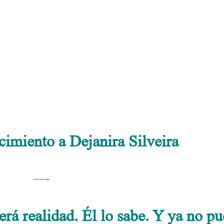
 se retira porque nada de esto será realidad
.
.
.
imiento a Dejanira Silveira
—-
erá realidad. Él
lo sabe. Y ya no p