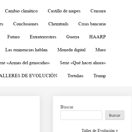
Cambio climático
Castillo de naipes
Censura
es
Conclusiones
Chemtrails
Crisis bancaria
Futuro
Extraterrestres
Guerra
HAARP
Las eminencias hablan
Moneda digital
Muro
rie «Armas del genocidio»
Serie «Qué hacer ahora»
ALLERES DE EVOLUCIÓN
Tertulias
Trump
Buscar
Buscar
Taller de Evolución y