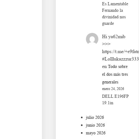
Es Lamentable
Fernando la
divinidad nos
guarde
Hi ya62mib
>>>
https://t.me/+e9fat
#Lolllukazzzur33
en
Todo sobre
el dos más tres
generales
enero 24, 2026
DELL E196FP
19.1in
julio 2026
junio 2026
mayo 2026