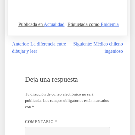
Los ingeniosos fenicios Los ingeniosos fenicios Los
ingeniosos fenicios
Publicada en
Actualidad
Etiquetada como
Epidemia
Anterior:
La diferencia entre
Siguiente:
Médico chileno
Navegación
dibujar y leer
ingenioso
de
entradas
Deja una respuesta
Tu dirección de correo electrónico no será
publicada.
Los campos obligatorios están marcados
con
*
COMENTARIO
*