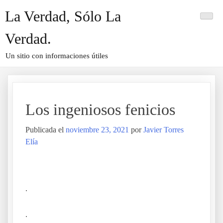
Saltar
La Verdad, Sólo La
al
contenido
Verdad.
Un sitio con informaciones útiles
Los ingeniosos fenicios
Publicada el
noviembre 23, 2021
por
Javier Torres
Elía
Los ingeniosos fenicios
.
.