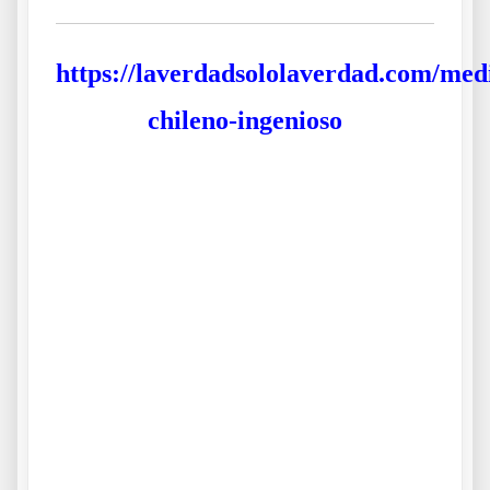
https://laverdadsololaverdad.com/med
chileno-ingenioso
.
.
.
Los ingeniosos fenicios Los ingeniosos fenicios Los
ingeniosos fenicios Los ingeniosos fenicios