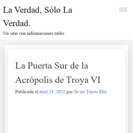
Saltar
La Verdad, Sólo La
al
contenido
Verdad.
Un sitio con informaciones útiles
La Puerta Sur de la
Acrópolis de Troya VI
Publicada el
abril 24, 2022
por
Javier Torres Elía
La Puerta Sur de la Acrópolis de Troya VI
.