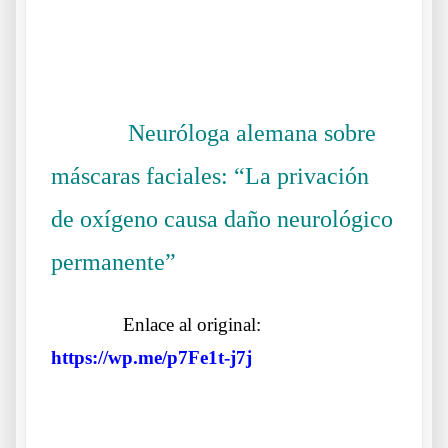
.
.
Neuróloga alemana sobre
……….
máscaras faciales: “La privación
de oxígeno causa daño neurológico
permanente”
La Doctora Margarite Griesz-Brisson
……….
Enlace al original:
https://wp.me/p7Fe1t-j7j
.