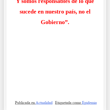
Y somos responsables de lo que
sucede en nuestro país, no el
Gobierno”.
La Doctora Margarite Griesz-Brisson La Doctora Margarite Griesz-
Brisson La Doctora Margarite Griesz-Brisson
A La Doctora Margarite Griesz-Brisson La Doctora Margarite Griesz-
Brisson La Doctora Margarite Griesz-Brisson
B La Doctora Margarite Griesz-Brisson La Doctora Margarite Griesz-
Brisson La Doctora Margarite Griesz-Brisson
Publicada en
Actualidad
Etiquetada como
Epidemia