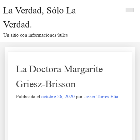
Saltar
La Verdad, Sólo La
al
contenido
Verdad.
Un sitio con informaciones útiles
La Doctora Margarite
Griesz-Brisson
Publicada el
octubre 26, 2020
por
Javier Torres Elía
La Doctora Margarite Griesz-Brisson
.