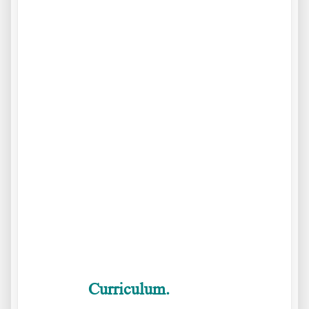
Curriculum.
……….
La Doctora Margarite