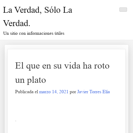
Saltar
La Verdad, Sólo La
al
contenido
Verdad.
Un sitio con informaciones útiles
El que en su vida ha roto
un plato
Publicada el
marzo 14, 2021
por
Javier Torres Elía
El que en su vida ha roto un plato
.