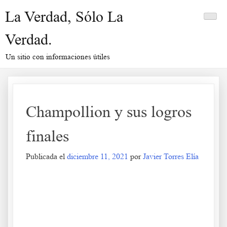
Saltar
La Verdad, Sólo La
al
contenido
Verdad.
Un sitio con informaciones útiles
Champollion y sus logros
finales
Publicada el
diciembre 11, 2021
por
Javier Torres Elía
Champollion y sus logros finales
.