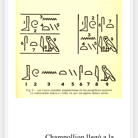
.
……….
Champollion llegó a la