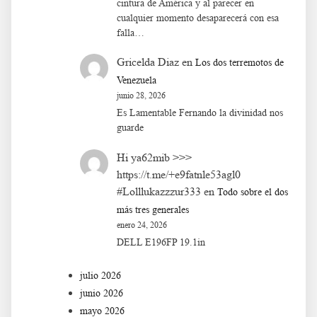
cintura de América y al parecer en
cualquier momento desaparecerá con esa
falla…
Gricelda Diaz
en
Los dos terremotos de
Venezuela
junio 28, 2026
Es Lamentable Fernando la divinidad nos
guarde
Hi ya62mib >>>
https://t.me/+e9fatnle53agl0
#Lolllukazzzur333
en
Todo sobre el dos
más tres generales
enero 24, 2026
DELL E196FP 19.1in
julio 2026
junio 2026
mayo 2026