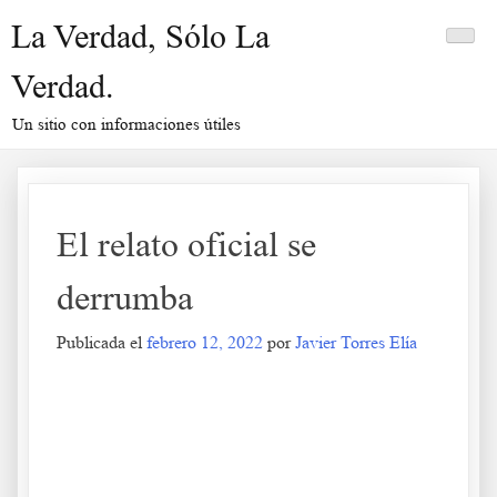
Saltar
La Verdad, Sólo La
al
contenido
Verdad.
Un sitio con informaciones útiles
El relato oficial se
derrumba
Publicada el
febrero 12, 2022
por
Javier Torres Elía
El relato oficial se derrumba
.