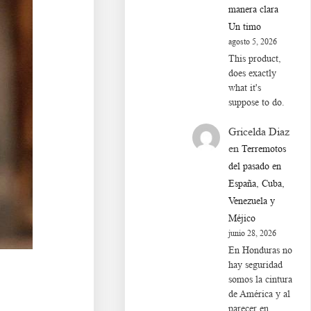
manera clara
Un timo
agosto 5, 2026
This product,
does exactly
what it's
suppose to do.
Gricelda Diaz
en
Terremotos
del pasado en
España, Cuba,
Venezuela y
Méjico
junio 28, 2026
En Honduras no
hay seguridad
somos la cintura
de América y al
parecer en