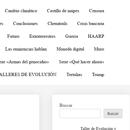
Cambio climático
Castillo de naipes
Censura
es
Conclusiones
Chemtrails
Crisis bancaria
Futuro
Extraterrestres
Guerra
HAARP
Las eminencias hablan
Moneda digital
Muro
rie «Armas del genocidio»
Serie «Qué hacer ahora»
ALLERES DE EVOLUCIÓN
Tertulias
Trump
Buscar
Buscar
Taller de Evolución y