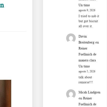
on
Un timo
agosto 9, 2026
I tried to nab it
but got biscuit
all over it.
Davin
en
Breitenberg
Reiner
Fuellmich de
manera clara
Un timo
agosto 5, 2026
talk about
remorse!!!
Micah Lindgren
en
Reiner
Fuellmich de