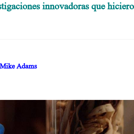
stigaciones innovadoras que hicier
ulos que matan
Mike Adams
.