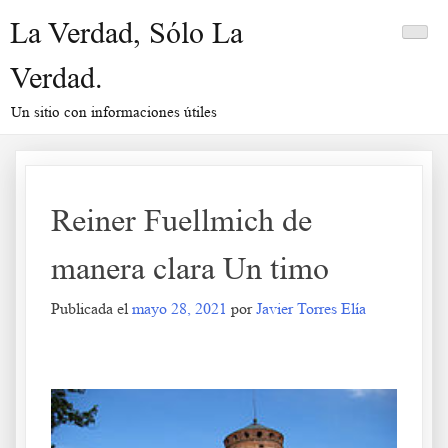
Saltar
La Verdad, Sólo La
al
contenido
Verdad.
Un sitio con informaciones útiles
Reiner Fuellmich de
manera clara Un timo
Publicada el
mayo 28, 2021
por
Javier Torres Elía
Reiner Fuellmich de manera clara Un timo