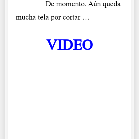
……….
De momento. Aún queda
mucha tela por cortar …
VIDEO
.
.
.
Reiner Fuellmich de manera clara Un timo Reiner Fuellmich de
manera clara Un timo