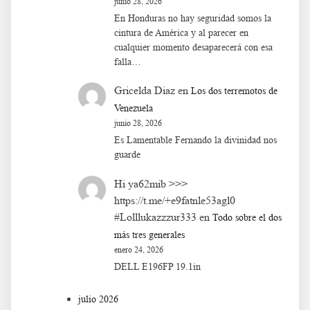
junio 28, 2026
En Honduras no hay seguridad somos la
cintura de América y al parecer en
cualquier momento desaparecerá con esa
falla…
Gricelda Diaz
en
Los dos terremotos de
Venezuela
junio 28, 2026
Es Lamentable Fernando la divinidad nos
guarde
Hi ya62mib >>>
https://t.me/+e9fatnle53agl0
#Lolllukazzzur333
en
Todo sobre el dos
más tres generales
enero 24, 2026
DELL E196FP 19.1in
julio 2026