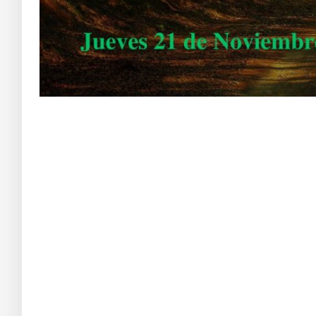
Aa s df g h j k lñ
Taller de Evolución y Autoayuda 158
Ba s df g h j k lñ. Ca s df g h j k lñ. Da s df g h j k lñ. Ea s df g h j k lñ. Fa
Ca s df g h j k lñ.
Taller de Evolución y Autoayuda 158
Ea s df g h j k lñ. Fa s df g h j k lñ. Ga s df g h j k lñ. Ha s df g h j k lñ. Ia
Ca s df g h j k lñ. Da s df g h j k lñ. Ea s df g h j k lñ.
Da s df g h j k lñ.
Taller de Evolución y Autoayuda 158
Da s df g h j k lñ. Ea s df g h j k lñ. Fa s df g h j k lñ. Ga s df g h j k lñ. Ha