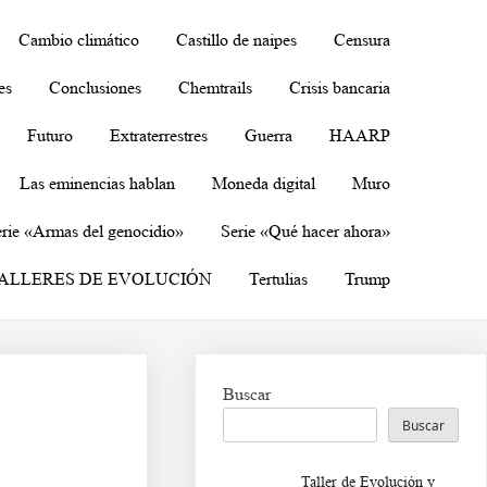
Cambio climático
Castillo de naipes
Censura
es
Conclusiones
Chemtrails
Crisis bancaria
Futuro
Extraterrestres
Guerra
HAARP
Las eminencias hablan
Moneda digital
Muro
rie «Armas del genocidio»
Serie «Qué hacer ahora»
ALLERES DE EVOLUCIÓN
Tertulias
Trump
Buscar
Buscar
Taller de Evolución y