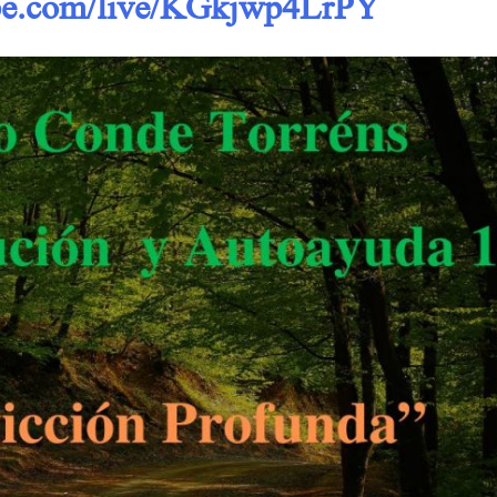
ube.com/live/KGkjwp4LrPY