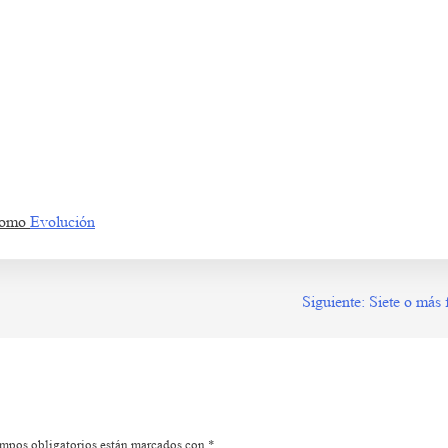
 s df g h j k lñ. Ka s df g h j k lñ. La s df g h j k lñ. Aa s df g h j k lñ. Ba s df g h j k l
f bd g.
 como
Evolución
Siguiente:
Siete o más 
mpos obligatorios están marcados con
*