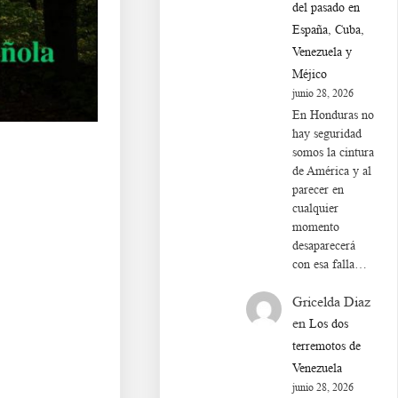
del pasado en
España, Cuba,
Venezuela y
Méjico
junio 28, 2026
En Honduras no
hay seguridad
somos la cintura
de América y al
parecer en
cualquier
momento
desaparecerá
con esa falla…
ñ. Ba s df g h j k lñ.
Gricelda Diaz
en
Los dos
terremotos de
Venezuela
junio 28, 2026
ñ. Aa s df g h j k lñ.