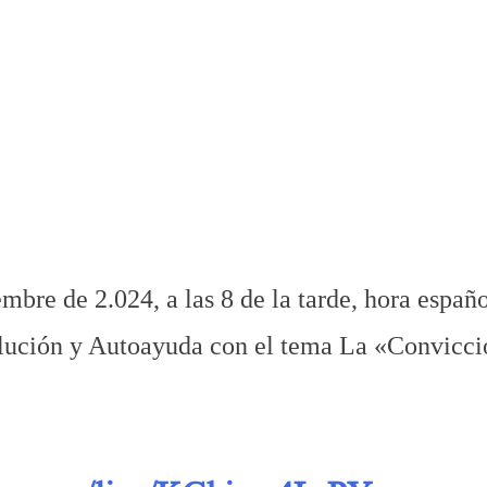
olución y Autoayuda 158 La Convicción Profunda
.
.
.
e 2.024, a las 8 de la tarde, hora españo
olución y Autoayuda con el tema La «Convicci