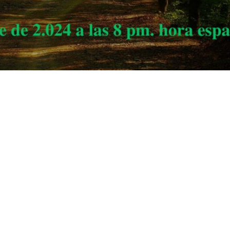
 s df g h j k lñ. Ga s df g h j k lñ. Ha s df g h j k lñ. Ia s df g h j k lñ.
 s df g h j k lñ. Ja s df g h j k lñ. Ka s df g h j k lñ. La s df g h j k lñ. Aa s df g h j k l
 s df g h j k lñ. Ia s df g h j k lñ. Ja s df g h j k lñ. Ka s df g h j k lñ. La s df g h j k l