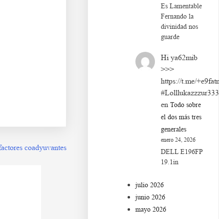
Es Lamentable
Fernando la
divinidad nos
guarde
ñ. Ca s df g h j k lñ.
Hi ya62mib
>>>
https://t.me/+e9fat
#Lolllukazzzur33
en
Todo sobre
el dos más tres
generales
enero 24, 2026
factores coadyuvantes
DELL E196FP
19.1in
julio 2026
junio 2026
mayo 2026