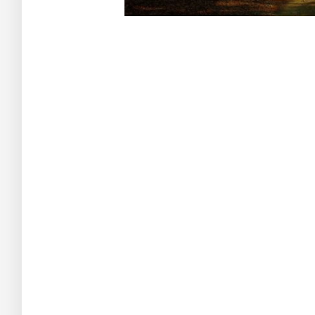
Aa s df g h j k lñ
Taller de Evolución y Autoayuda 214
Ba s df g h j k lñ. Ca s df g h j k lñ. Da s df g h j k lñ. Ea s df g h j k lñ. Fa 
Ca s df g h j k lñ.
Taller de Evolución y Autoayuda 214
Ea s df g h j k lñ. Fa s df g h j k lñ. Ga s df g h j k lñ. Ha s df g h j k lñ. Ia s
df g h j k lñ. Da s df g h j k lñ. Ea s df g h j k lñ.
Da s df g h j k lñ.
Taller de Evolución y Autoayuda 214
Da s df g h j k lñ. Ea s df g h j k lñ. Fa s df g h j k lñ. Ga s df g h j k lñ. Ha s
df g h j k lñ. Ca s df g h j k lñ. Da s df g h j k lñ.7