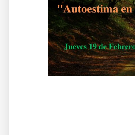
Aa s df g h j k lñ
Taller de Evolución y Autoayuda 213
Ba s df g h j k lñ. Ca s df g h j k lñ. Da s df g h j k lñ. Ea s df g h j k lñ. Fa 