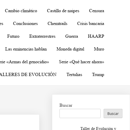
Cambio climático
Castillo de naipes
Censura
es
Conclusiones
Chemtrails
Crisis bancaria
Futuro
Extraterrestres
Guerra
HAARP
Las eminencias hablan
Moneda digital
Muro
rie «Armas del genocidio»
Serie «Qué hacer ahora»
ALLERES DE EVOLUCIÓN
Tertulias
Trump
Buscar
Buscar
Taller de Evolución y