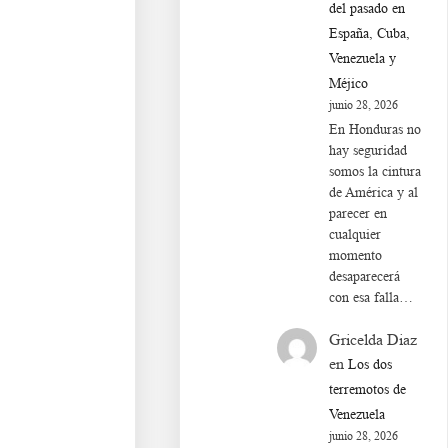
del pasado en
España, Cuba,
Venezuela y
Méjico
junio 28, 2026
En Honduras no
hay seguridad
somos la cintura
de América y al
parecer en
cualquier
momento
Ba s df g h j k lñ. Ca s
desaparecerá
con esa falla…
Gricelda Diaz
en
Los dos
terremotos de
Aa s df g h j k lñ. Ba s
Venezuela
junio 28, 2026