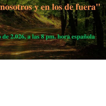
.
s df g h j k lñ. Ga s df g h j k lñ. Ha s df g h j k lñ. Ia s df g h j k lñ.