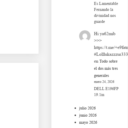
Es Lamentable
Fernando la
divinidad nos
Ca s df g h j k lñ. Da
guarde
Hi ya62mib
>>>
https://t.me/+e9fat
#Lolllukazzzur33
en
Todo sobre
el dos más tres
generales
enero 24, 2026
DELL E196FP
19.1in
julio 2026
junio 2026
mayo 2026