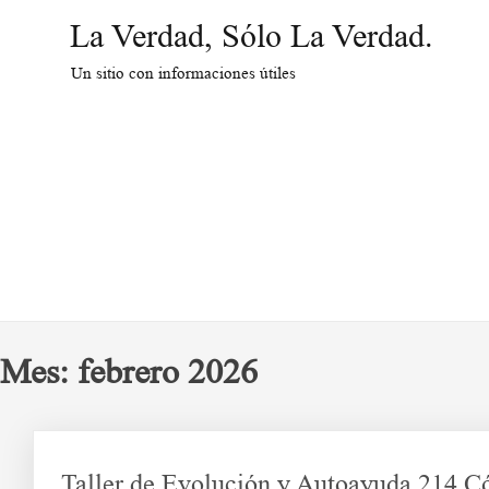
Saltar
La Verdad, Sólo La Verdad.
al
contenido
Un sitio con informaciones útiles
Mes:
febrero 2026
Taller de Evolución y Autoayuda 214 Có