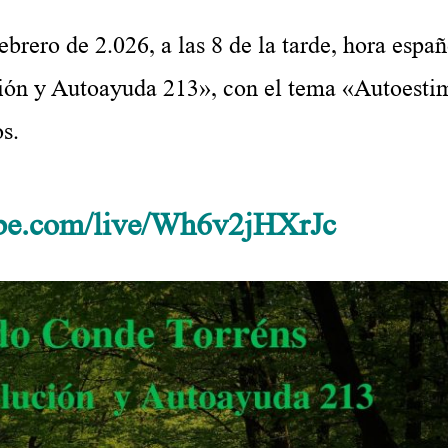
.
e 2.026, a las 8 de la tarde, hora españ
ción y Autoayuda 213», con el tema «Autoesti
s.
.
ube.com/live/Wh6v2jHXrJc