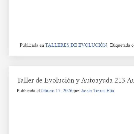
Ea s df g h j k lñ.
Taller de Evolución y Autoayuda 214
Fa s df g h j k lñ. Ga s df g h j k lñ. Ha s df g h j k lñ. Ia s df g h j k lñ. Ja s
s df g h j k lñ. Ea s df g h j k lñ. Fa s df g h j k lñ wer we t d d er a dd f bd 
Publicada en
TALLERES DE EVOLUCIÓN
Etiquetada
Taller de Evolución y Autoayuda 213 Aut
Publicada el
febrero 17, 2026
por
Javier Torres Elía
Taller de Evolución 