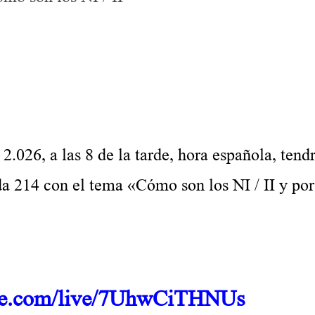
Evolución y Autoayuda 214 Cómo son los NI / II
026, a las 8 de la tarde, hora española, tend
a 214 con el tema «Cómo son los NI / II y por
.
ube.com/live/7UhwCiTHNUs