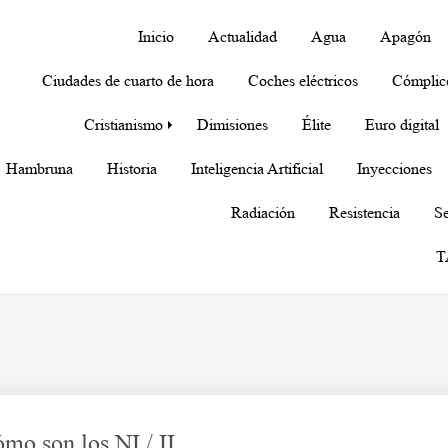
Inicio
Actualidad
Agua
Apagón
Ciudades de cuarto de hora
Coches eléctricos
Cómplic
Cristianismo
Dimisiones
Élite
Euro digital
Hambruna
Historia
Inteligencia Artificial
Inyecciones
Radiación
Resistencia
Se
T
mo son los NI / II