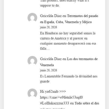
This product, does exactly what it's
suppose to do.
Gricelda Diaz
en
Terremotos del pasado
en España, Cuba, Venezuela y Méjico
junio 28, 2026
En Honduras no hay seguridad somos la
cintura de América y al parecer en
cualquier momento desaparecerá con esa
falla…
Gricelda Diaz
en
Los dos terremotos de
Venezuela
junio 28, 2026
Es Lamentable Fernando la divinidad nos
guarde
Hi ya62mib >>>
https://t.me/+e9fatnle53agl0
#Lolllukazzzur333
en
Todo sobre el dos