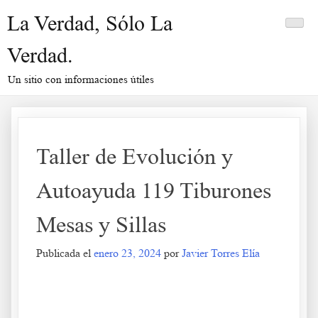
Saltar
La Verdad, Sólo La
al
contenido
Verdad.
Un sitio con informaciones útiles
Taller de Evolución y
Autoayuda 119 Tiburones
Mesas y Sillas
Publicada el
enero 23, 2024
por
Javier Torres Elía
Taller de Evolución y Autoayuda 119 Tiburones Mesas y Sillas