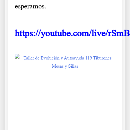
esperamos.
.
https://youtube.com/live/rS
.
.
Aa s df g h j k lñ
Taller de Evolución y Autoayuda 119
Ba s df g h j k lñ. Ca s df g h j k lñ. Da s df g h j k lñ. Ea s df g h j
k lñ. Fa s df g h j k lñ. Ga s df g h j k lñ. Ha s df g h j k lñ. Ia s df