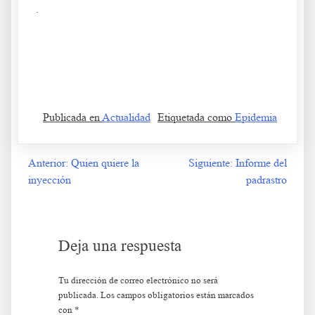
.
Publicada en
Actualidad
Etiquetada como
Epidemia
Anterior:
Quien quiere la
Siguiente:
Informe del
Navegación
inyección
padrastro
de
entradas
Deja una respuesta
Tu dirección de correo electrónico no será
publicada.
Los campos obligatorios están marcados
con
*