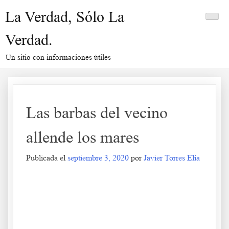
Saltar
La Verdad, Sólo La
al
contenido
Verdad.
Un sitio con informaciones útiles
Las barbas del vecino
allende los mares
Publicada el
septiembre 3, 2020
por
Javier Torres Elía
Las barbas del vecino allende los mares
.