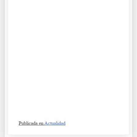
Uh j k l ña s dfg. Ijk l ñ as d f g h j kl ñ. Hjk l ñ as d f g h j kl ñ.
Ñjk l ñ as d f g h j kl ñ
……….
Publicada en
Actualidad