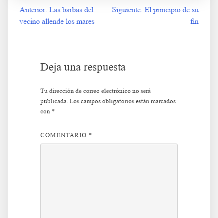
Anterior:
Las barbas del
Siguiente:
El principio de su
Navegación
vecino allende los mares
fin
de
entradas
Deja una respuesta
Tu dirección de correo electrónico no será
publicada.
Los campos obligatorios están marcados
con
*
COMENTARIO
*