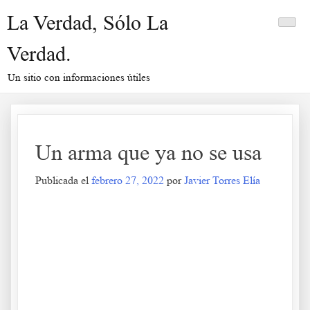
Saltar
La Verdad, Sólo La
al
contenido
Verdad.
Un sitio con informaciones útiles
Un arma que ya no se usa
Publicada el
febrero 27, 2022
por
Javier Torres Elía
Un arma que ya no se usa
.
.