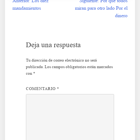
Anterior:
Los diez
Siguiente:
Por qué todos
Navegación
mandamientos
miran para otro lado Por el
de
dinero
entradas
Deja una respuesta
Tu dirección de correo electrónico no será
publicada.
Los campos obligatorios están marcados
con
*
COMENTARIO
*