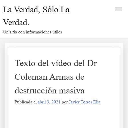
Saltar
La Verdad, Sólo La
al
contenido
Verdad.
Un sitio con informaciones útiles
Texto del vídeo del Dr
Coleman Armas de
destrucción masiva
Publicada el
abril 3, 2021
por
Javier Torres Elía
Texto del vídeo del Dr Coleman Armas de destrucción masiva