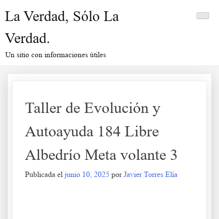
Saltar
La Verdad, Sólo La
al
contenido
Verdad.
Un sitio con informaciones útiles
Taller de Evolución y
Autoayuda 184 Libre
Albedrío Meta volante 3
Publicada el
junio 10, 2025
por
Javier Torres Elía
Taller de Evolución y Autoayuda 184 Libre Albedrío Meta volante 3