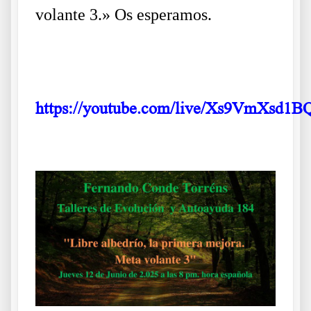
volante 3.» Os esperamos.
.
https://youtube.com/live/Xs9VmXsd1B
.