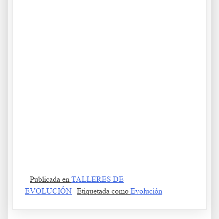
Da s df g h j k lñ. Ea s df g h j k lñ. Fa s df g h j k lñ. Ga s df g h j
k lñ. Ha s df g h j k lñ. Ia s df g h j k lñ. Ja s df g h j k lñ. Ka s df
g h j k lñ. La s df g h j k lñ. Aa s df g h j k lñ. Ba s df g h j k lñ.
Ca s df g h j k lñ. Da s df g h j k lñ.7
Ea s df g h j k lñ.
Taller de Evolución y Autoayuda 183
Fa s df g h j k lñ. Ga s df g h j k lñ. Ha s df g h j k lñ. Ia s df g h j
k lñ. Ja s df g h j k lñ. Ka s df g h j k lñ. La s df g h j k lñ. Aa s df
g h j k lñ. Ba s df g h j k lñ. Ca s df g h j k lñ. Da s df g h j k lñ.
Ea s df g h j k lñ. Fa s df g h j k lñ wer we t d d er a dd f bd g.
Publicada en
TALLERES DE
EVOLUCIÓN
Etiquetada como
Evolución