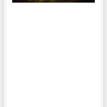
.
Aa s df g h j k lñ
Taller de Evolución y Autoayuda 183
Ba s df g h j k lñ. Ca s df g h j k lñ. Da s df g h j k lñ. Ea s df g h j
k lñ. Fa s df g h j k lñ. Ga s df g h j k lñ. Ha s df g h j k lñ. Ia s df
g h j k lñ.
Ca s df g h j k lñ.
Taller de Evolución y Autoayuda 183
Ea s df g h j k lñ. Fa s df g h j k lñ. Ga s df g h j k lñ. Ha s df g h j
k lñ. Ia s df g h j k lñ. Ja s df g h j k lñ. Ka s df g h j k lñ. La s df g
h j k lñ. Aa s df g h j k lñ. Ba s df g h j k lñ. Ca s df g h j k lñ. Da
s df g h j k lñ. Ea s df g h j k lñ.
Da s df g h j k lñ.
Taller de Evolución y Autoayuda 183