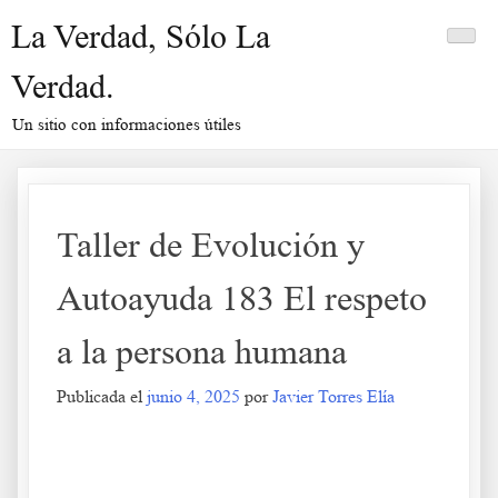
Saltar
La Verdad, Sólo La
al
contenido
Verdad.
Un sitio con informaciones útiles
Taller de Evolución y
Autoayuda 183 El respeto
a la persona humana
Publicada el
junio 4, 2025
por
Javier Torres Elía
Taller de Evolución y Autoayuda 183 El respeto a la persona
humana