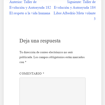
Anterior:
Taller de
Siguiente:
Taller de
Navegación
Evolución y Autoayuda 182
Evolución y Autoayuda 184
de
El respeto a la vida humana
Libre Albedrío Meta volante
3
entradas
Deja una respuesta
Tu dirección de correo electrónico no será
publicada.
Los campos obligatorios están marcados
con
*
COMENTARIO
*