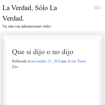
Saltar
La Verdad, Sólo La
al
contenido
Verdad.
Un sitio con informaciones útiles
Que si dijo o no dijo
Publicada el
noviembre 25, 2020
por
Javier Torres
Elía
Que si dijo o no dijo
.
.