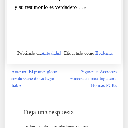
y su testimonio es verdadero …»
.
Publicada en
Actualidad
Etiquetada como
Epidemia
Anterior:
El primer globo-
Siguiente:
Acciones
Navegación
sonda viene de un lugar
inmediatas para Inglaterra
de
fiable
No más PCRs
entradas
Deja una respuesta
Tu dirección de correo electrónico no será