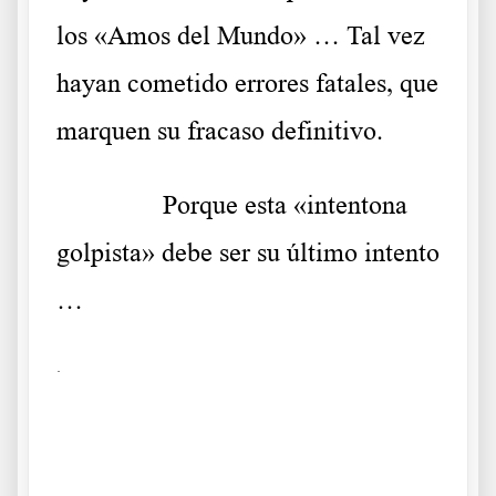
los «Amos del Mundo» … Tal vez
hayan cometido errores fatales, que
marquen su fracaso definitivo.
……….
Porque esta «intentona
golpista» debe ser su último intento
…
.
Parlamentario belga y su partido dicen NO en Persia
Parlamentario belga y su partido dicen NO en Persia