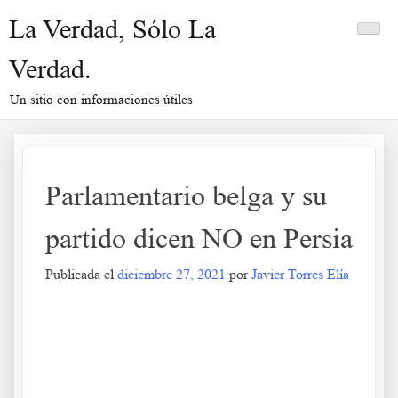
Saltar
La Verdad, Sólo La
al
contenido
Verdad.
Un sitio con informaciones útiles
Parlamentario belga y su
partido dicen NO en Persia
Publicada el
diciembre 27, 2021
por
Javier Torres Elía
Parlamentario belga y su partido dicen NO en Persia
.