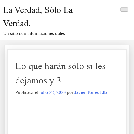
Saltar
La Verdad, Sólo La
al
contenido
Verdad.
Un sitio con informaciones útiles
Lo que harán sólo si les
dejamos y 3
Publicada el
julio 22, 2023
por
Javier Torres Elía
Lo que harán sólo si les dejamos y
3