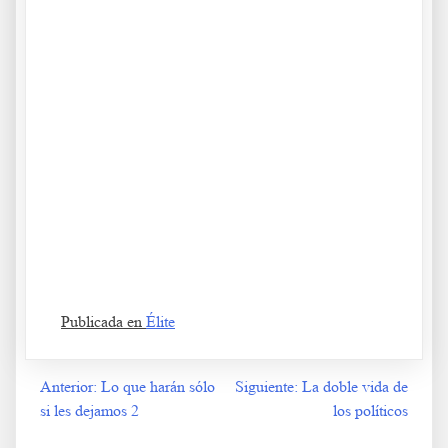
Lo que harán sólo si les dejamos y 3 Lo que harán sólo si les
dejamos y 3 Lo que harán sólo si les dejamos y 3
Publicada en
Élite
Anterior:
Lo que harán sólo
Siguiente:
La doble vida de
Navegación
si les dejamos 2
los políticos
de