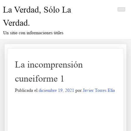
Saltar
La Verdad, Sólo La
al
contenido
Verdad.
Un sitio con informaciones útiles
La incomprensión
cuneiforme 1
Publicada el
diciembre 19, 2021
por
Javier Torres Elía
La incomprensión cuneiforme 1
.