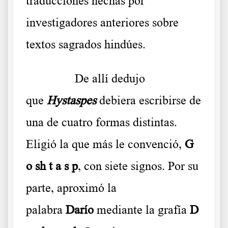
traducciones hechas por
investigadores anteriores sobre
textos sagrados hindúes.
……….
De allí dedujo
que
Hystaspes
debiera escribirse de
una de cuatro formas distintas.
Eligió la que más le convenció,
G
o sh t a s p
, con siete signos. Por su
parte, aproximó la
palabra
Darío
mediante la grafía
D