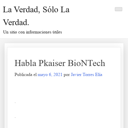
Saltar
La Verdad, Sólo La
al
contenido
Verdad.
Un sitio con informaciones útiles
Habla Pkaiser BioNTech
Publicada el
mayo 6, 2021
por
Javier Torres Elía
Habla Pkaiser BioNTech
.
.