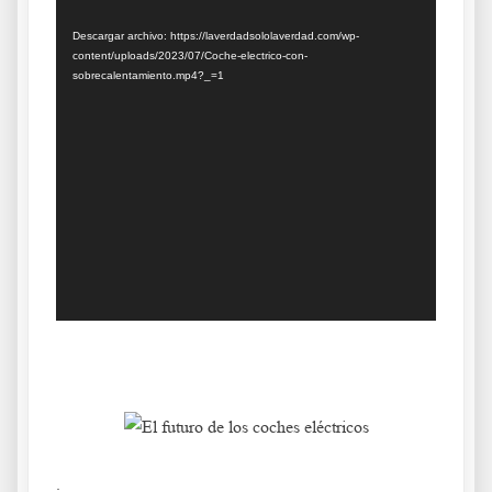
vídeo
Descargar archivo: https://laverdadsololaverdad.com/wp-
content/uploads/2023/07/Coche-electrico-con-
sobrecalentamiento.mp4?_=1
.
.