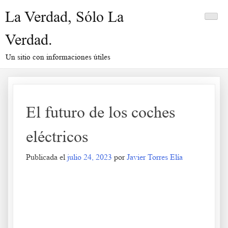
Saltar
La Verdad, Sólo La
al
contenido
Verdad.
Un sitio con informaciones útiles
El futuro de los coches
eléctricos
Publicada el
julio 24, 2023
por
Javier Torres Elía
El futuro de los coches eléctricos
.