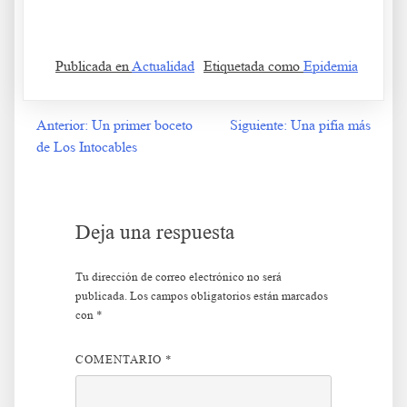
moda
Publicada en
Actualidad
Etiquetada como
Epidemia
Anterior:
Un primer boceto
Siguiente:
Una pifia más
Navegación
de Los Intocables
de
entradas
Deja una respuesta
Tu dirección de correo electrónico no será
publicada.
Los campos obligatorios están marcados
con
*
COMENTARIO
*