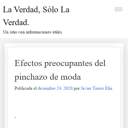
Saltar
La Verdad, Sólo La
al
contenido
Verdad.
Un sitio con informaciones útiles
Efectos preocupantes del
pinchazo de moda
Publicada el
diciembre 24, 2020
por
Javier Torres Elía
Efectos preocupantes del pinchazo de moda
.