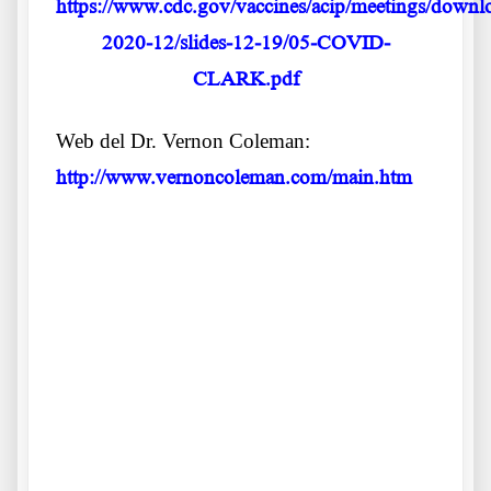
https://www.cdc.gov/vaccines/acip/meetings/downlo
2020-12/slides-12-19/05-COVID-
CLARK.pdf
Web del Dr. Vernon Coleman:
http://www.vernoncoleman.com/main.htm
.
.
.
Efectos preocupantes del pinchazo de moda Efectos
preocupantes del pinchazo de moda Efectos preocupantes del
pinchazo de moda Efectos preocupantes del pinchazo de