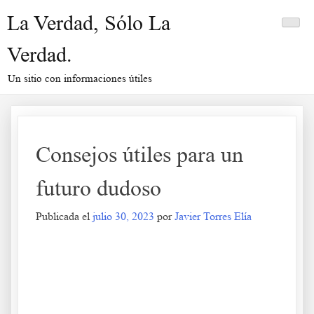
Saltar
La Verdad, Sólo La
al
contenido
Verdad.
Un sitio con informaciones útiles
Consejos útiles para un
futuro dudoso
Publicada el
julio 30, 2023
por
Javier Torres Elía
Consejos útiles para un futuro dudoso
.