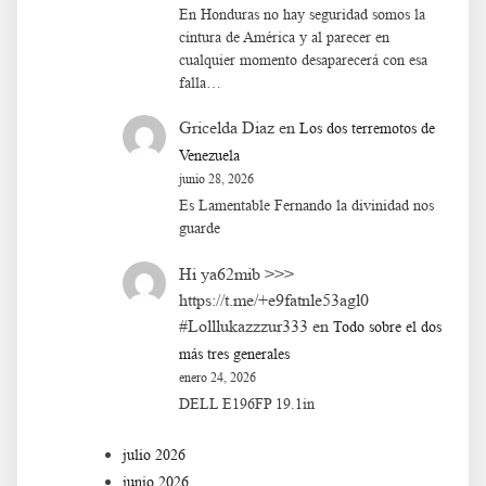
En Honduras no hay seguridad somos la
cintura de América y al parecer en
cualquier momento desaparecerá con esa
falla…
Gricelda Diaz
en
Los dos terremotos de
Venezuela
junio 28, 2026
Es Lamentable Fernando la divinidad nos
guarde
Hi ya62mib >>>
https://t.me/+e9fatnle53agl0
#Lolllukazzzur333
en
Todo sobre el dos
más tres generales
enero 24, 2026
DELL E196FP 19.1in
julio 2026
junio 2026