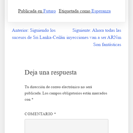
Publicada en
Futuro
Etiquetada como
Esperanza
Anterior:
Siguiendo los
Siguiente:
Ahora todas las
Navegación
sucesos de Sri Lanka-Ceilán
inyecciones van a ser ARNm
de
Son fantásticas
entradas
Deja una respuesta
Tu dirección de correo electrónico no será
publicada.
Los campos obligatorios están marcados
con
*
COMENTARIO
*