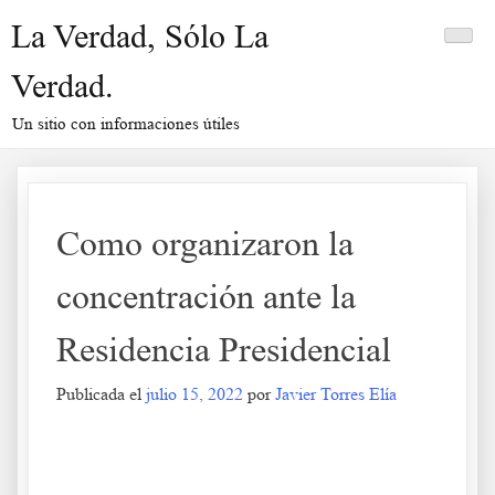
Saltar
La Verdad, Sólo La
al
contenido
Verdad.
Un sitio con informaciones útiles
Como organizaron la
concentración ante la
Residencia Presidencial
Publicada el
julio 15, 2022
por
Javier Torres Elía
Como organizaron la concentración ante la Residencia Presidencial