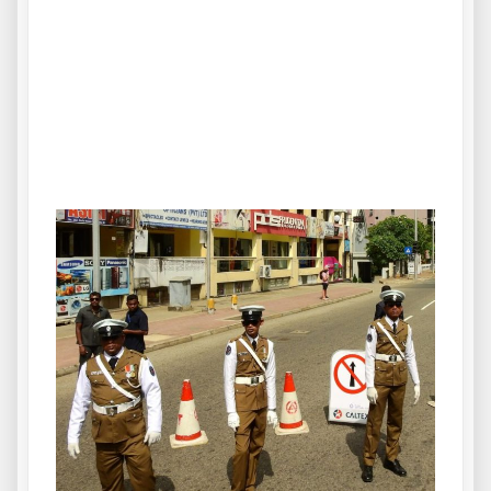
.
.
.