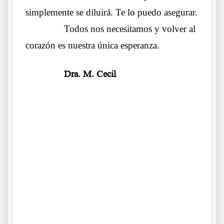
simplemente se diluirá. Te lo puedo asegurar.
……….
Todos nos necesitamos y volver al
corazón es nuestra única esperanza.
……….
Dra. M. Cecil
.
.
.
Carta de una Médica avergonzada Carta de una Médica
avergonzada Carta de una Médica avergonzada Carta de una
Médica avergonzada Carta de una Médica avergonzada Carta