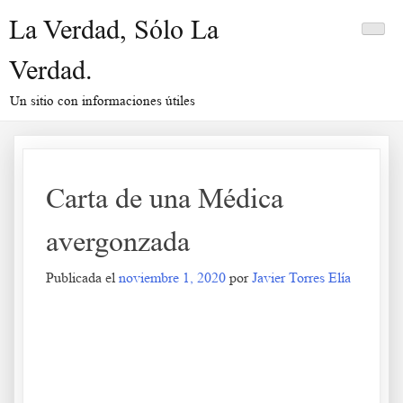
Saltar
La Verdad, Sólo La
al
contenido
Verdad.
Un sitio con informaciones útiles
Carta de una Médica
avergonzada
Publicada el
noviembre 1, 2020
por
Javier Torres Elía
Carta de una Médica avergonzada
.