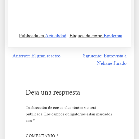
de una Médica avergonzada Carta de una Médica avergonzada
Carta de una Médica avergonzada Carta de una Médica
avergonzada Carta de una Médica avergonzada
Publicada en
Actualidad
Etiquetada como
Epidemia
Anterior:
El gran reseteo
Siguiente:
Entrevista a
Navegación
Nekane Jurado
de
entradas
Deja una respuesta
Tu dirección de correo electrónico no será
publicada.
Los campos obligatorios están marcados
con
*
COMENTARIO
*