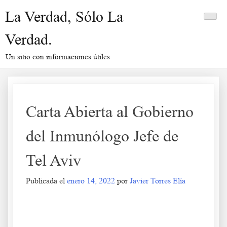
Saltar
La Verdad, Sólo La
al
contenido
Verdad.
Un sitio con informaciones útiles
Carta Abierta al Gobierno
del Inmunólogo Jefe de
Tel Aviv
Publicada el
enero 14, 2022
por
Javier Torres Elía
Carta Abierta al Gobierno del Inmunólogo Jefe de Tel Aviv