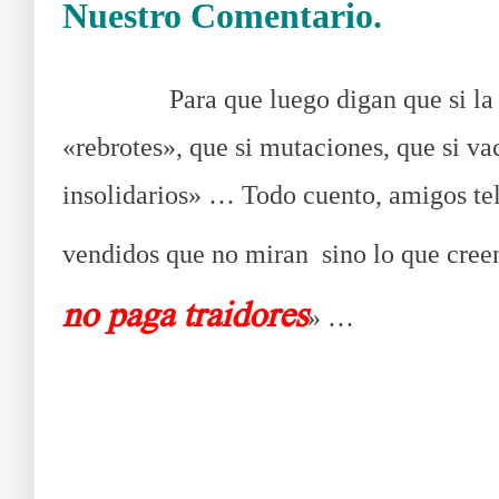
Nuestro Comentario.
Así les compran y
……….
Para que luego digan que si la c
«rebrotes», que si mutaciones, que si va
insolidarios» … Todo cuento, amigos te
vendidos que no miran sino lo que creen
no paga traidores
» …
Así les co