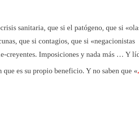
 casi todos se venden
risis sanitaria, que si el patógeno, que si «ola
cunas, que si contagios, que si «negacionistas
le-creyentes. Imposiciones y nada más … Y lí
 que es su propio beneficio. Y no saben que «
.
.
mpran y casi todos se venden