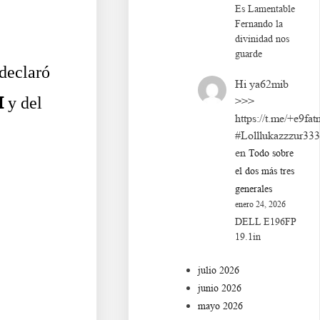
Es Lamentable
Fernando la
divinidad nos
guarde
 declaró
Hi ya62mib
I
y del
>>>
https://t.me/+e9fat
#Lolllukazzzur33
en
Todo sobre
el dos más tres
generales
enero 24, 2026
DELL E196FP
19.1in
julio 2026
junio 2026
mayo 2026