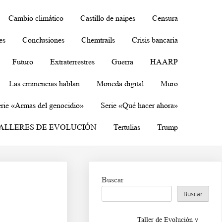
Cambio climático
Castillo de naipes
Censura
es
Conclusiones
Chemtrails
Crisis bancaria
Futuro
Extraterrestres
Guerra
HAARP
Las eminencias hablan
Moneda digital
Muro
rie «Armas del genocidio»
Serie «Qué hacer ahora»
ALLERES DE EVOLUCIÓN
Tertulias
Trump
Buscar
Buscar
Taller de Evolución y