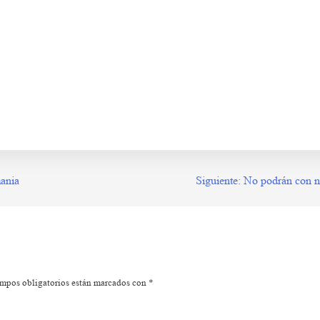
 g h j k l ñ a s d f g h j k l ñ as d f gh j k l ñ 
as d f gh j k l ñ a s d f g h j k l ñ a s d f g h j k
 l ñ a s d f g h j k l ñ a s d f g h j k l ñ
mania
Siguiente:
No podrán con n
mpos obligatorios están marcados con
*