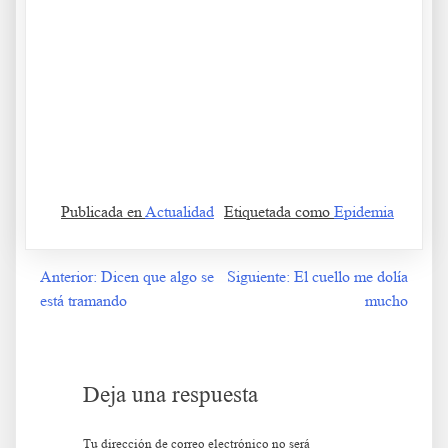
.
Viaje al pasado Viaje al pasado Viaje al pasado Viaje al pasado
Viaje al pasado Viaje al pasado
Publicada en
Actualidad
Etiquetada como
Epidemia
Anterior:
Dicen que algo se
Siguiente:
El cuello me dolía
Navegación
está tramando
mucho
de
entradas
Deja una respuesta
Tu dirección de correo electrónico no será