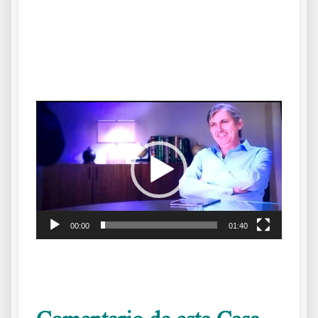
.
.
Reproductor
de
vídeo
00:00
01:40
.