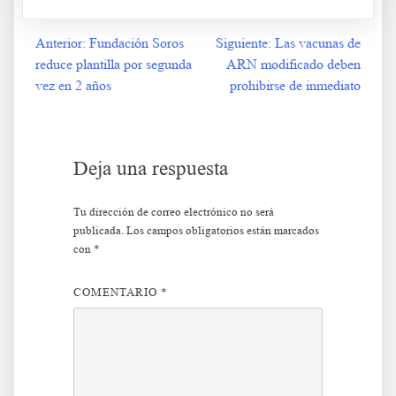
Anterior:
Fundación Soros
Siguiente:
Las vacunas de
Navegación
reduce plantilla por segunda
ARN modificado deben
de
vez en 2 años
prohibirse de inmediato
entradas
Deja una respuesta
Tu dirección de correo electrónico no será
publicada.
Los campos obligatorios están marcados
con
*
COMENTARIO
*