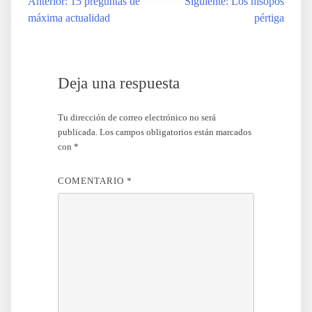
Anterior:
15 preguntas de
Siguiente:
Los hisopos
Navegación
máxima actualidad
pértiga
de
entradas
Deja una respuesta
Tu dirección de correo electrónico no será
publicada.
Los campos obligatorios están marcados
con
*
COMENTARIO
*