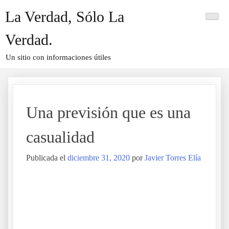
Saltar
La Verdad, Sólo La
al
contenido
Verdad.
Un sitio con informaciones útiles
Una previsión que es una
casualidad
Publicada el
diciembre 31, 2020
por
Javier Torres Elía
Una previsión que es una casualidad
.