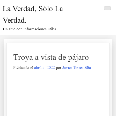
Saltar
La Verdad, Sólo La
al
contenido
Verdad.
Un sitio con informaciones útiles
Troya a vista de pájaro
Publicada el
abril 5, 2022
por
Javier Torres Elía
Troya a vista de pájaro