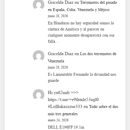
Gricelda Diaz
en
Terremotos del pasado
en España, Cuba, Venezuela y Méjico
junio 28, 2026
En Honduras no hay seguridad somos la
cintura de América y al parecer en
cualquier momento desaparecerá con esa
falla…
Gricelda Diaz
en
Los dos terremotos de
Venezuela
junio 28, 2026
Es Lamentable Fernando la divinidad nos
guarde
Hi ya62mib >>>
https://t.me/+e9fatnle53agl0
#Lolllukazzzur333
en
Todo sobre el dos
más tres generales
enero 24, 2026
DELL E196FP 19.1in