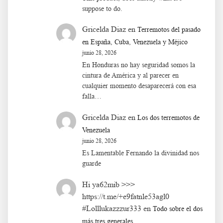
suppose to do.
Gricelda Diaz
en
Terremotos del pasado
en España, Cuba, Venezuela y Méjico
junio 28, 2026
En Honduras no hay seguridad somos la
cintura de América y al parecer en
cualquier momento desaparecerá con esa
falla…
Gricelda Diaz
en
Los dos terremotos de
Venezuela
junio 28, 2026
Es Lamentable Fernando la divinidad nos
guarde
Hi ya62mib >>>
https://t.me/+e9fatnle53agl0
#Lolllukazzzur333
en
Todo sobre el dos
más tres generales