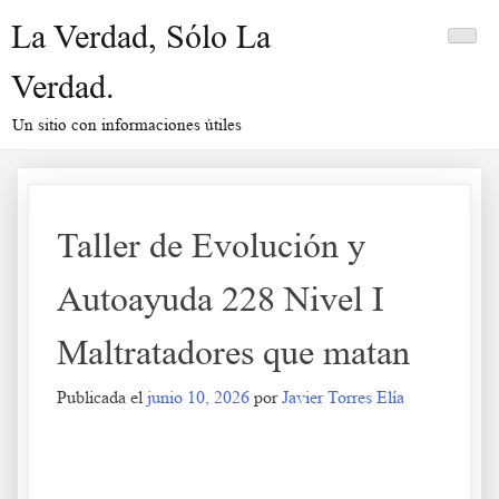
Saltar
La Verdad, Sólo La
al
contenido
Verdad.
Un sitio con informaciones útiles
Taller de Evolución y
Autoayuda 228 Nivel I
Maltratadores que matan
Publicada el
junio 10, 2026
por
Javier Torres Elía
Taller de Evolución y Autoayuda 228 Nivel I Maltratadores que matan