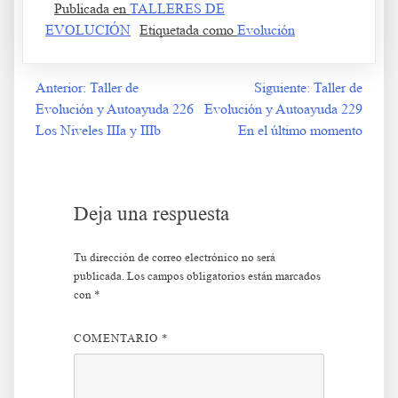
Publicada en
TALLERES DE
EVOLUCIÓN
Etiquetada como
Evolución
Anterior:
Taller de
Siguiente:
Taller de
Navegación
Evolución y Autoayuda 226
Evolución y Autoayuda 229
de
Los Niveles IIIa y IIIb
En el último momento
entradas
Deja una respuesta
Tu dirección de correo electrónico no será
publicada.
Los campos obligatorios están marcados
con
*
COMENTARIO
*