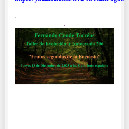
.
.
Aa s df g h j k lñ
Taller de Evolución y Autoayuda 206
Ba s df g h j k lñ. Ca s df g h j k lñ. Da s df g h j k lñ. Ea s df g h j
k lñ. Fa s df g h j k lñ. Ga s df g h j k lñ. Ha s df g h j k lñ. Ia s df
g h j k lñ.