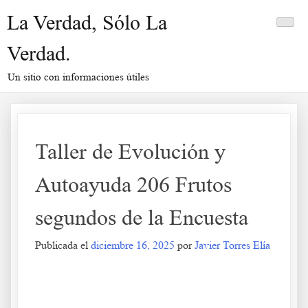
Saltar
La Verdad, Sólo La
al
contenido
Verdad.
Un sitio con informaciones útiles
Taller de Evolución y
Autoayuda 206 Frutos
segundos de la Encuesta
Publicada el
diciembre 16, 2025
por
Javier Torres Elía
a Taller de Evolución y Autoayuda 206 Frutos segundos de la Encuesta
.