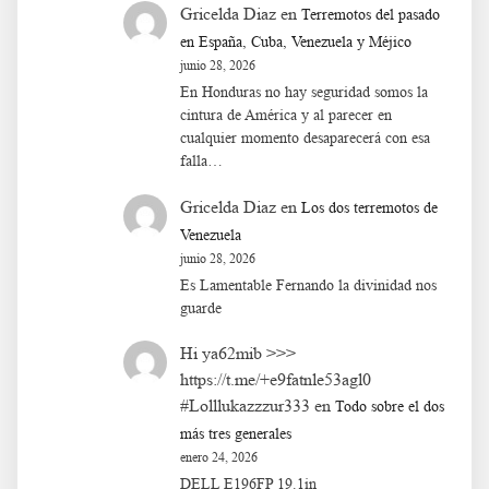
Gricelda Diaz
en
Terremotos del pasado
en España, Cuba, Venezuela y Méjico
junio 28, 2026
En Honduras no hay seguridad somos la
cintura de América y al parecer en
cualquier momento desaparecerá con esa
falla…
Gricelda Diaz
en
Los dos terremotos de
Venezuela
junio 28, 2026
Es Lamentable Fernando la divinidad nos
guarde
Hi ya62mib >>>
https://t.me/+e9fatnle53agl0
#Lolllukazzzur333
en
Todo sobre el dos
más tres generales
enero 24, 2026
DELL E196FP 19.1in