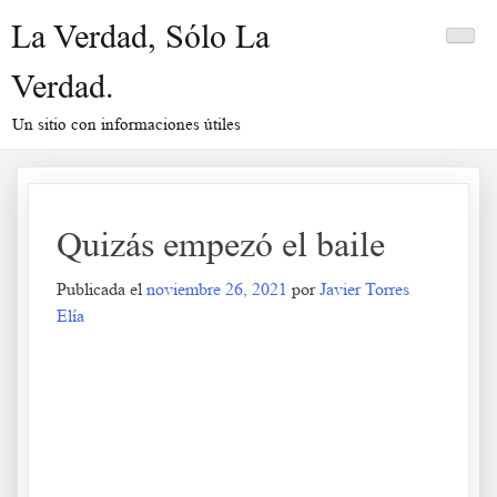
Saltar
La Verdad, Sólo La
al
contenido
Verdad.
Un sitio con informaciones útiles
Quizás empezó el baile
Publicada el
noviembre 26, 2021
por
Javier Torres
Elía
Quizás empezó el baile
.