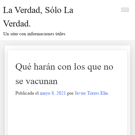
Saltar
La Verdad, Sólo La
al
contenido
Verdad.
Un sitio con informaciones útiles
Qué harán con los que no
se vacunan
Publicada el
mayo 8, 2021
por
Javier Torres Elía
Qué harán con los que no se vacunan.