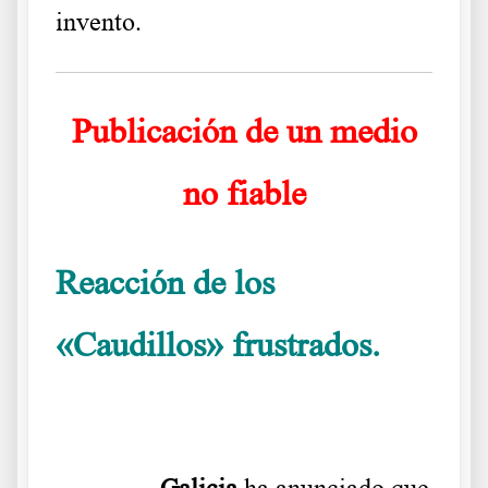
invento.
Publicación de un medio
no fiable
Reacción de los
«Caudillos» frustrados.
Qué
harán con los que no se vacunan
……….
Galicia
ha anunciado que