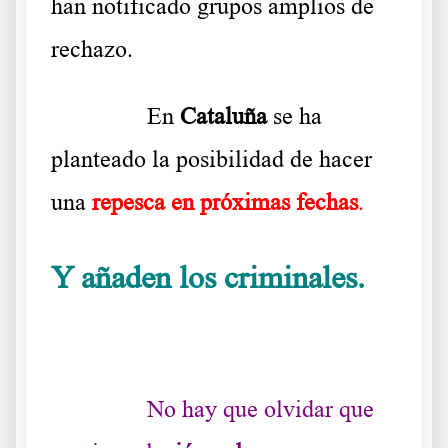
han notificado grupos amplios de
rechazo.
……….
En
Cataluña
se ha
planteado la posibilidad de hacer
una
repesca en próximas fechas
.
Y añaden los criminales.
Qué
harán con los que no se vacunan
……….
No hay que olvidar que