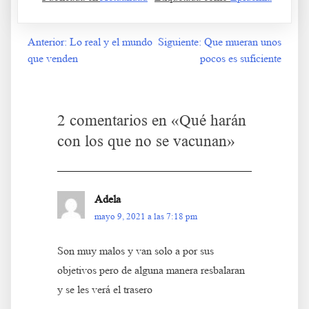
Anterior:
Lo real y el mundo
Siguiente:
Que mueran unos
Navegación
que venden
pocos es suficiente
de
entradas
2 comentarios en «
Qué harán
con los que no se vacunan
»
Adela
mayo 9, 2021 a las 7:18 pm
Son muy malos y van solo a por sus
objetivos pero de alguna manera resbalaran
y se les verá el trasero