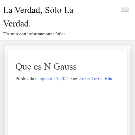
Saltar
La Verdad, Sólo La
al
contenido
Verdad.
Un sitio con informaciones útiles
Que es N Gauss
Publicada el
agosto 25, 2021
por
Javier Torres Elía
Que es N Gauss
.